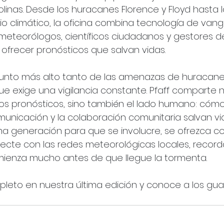
olinas. Desde los huracanes Florence y Floyd hasta l
o climático, la oficina combina tecnología de vang
meteorólogos, científicos ciudadanos y gestores d
frecer pronósticos que salvan vidas.
unto más alto tanto de las amenazas de huracane
ue exige una vigilancia constante. Pfaff comparte n
los pronósticos, sino también el lado humano: cómo
municación y la colaboración comunitaria salvan vi
ma generación para que se involucre, se ofrezca c
necte con las redes meteorológicas locales, reco
mienza mucho antes de que llegue la tormenta.
mpleto en nuestra última edición y conoce a los gu