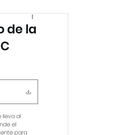
o de la
NC
e lleva al 
nde el 
mente para 