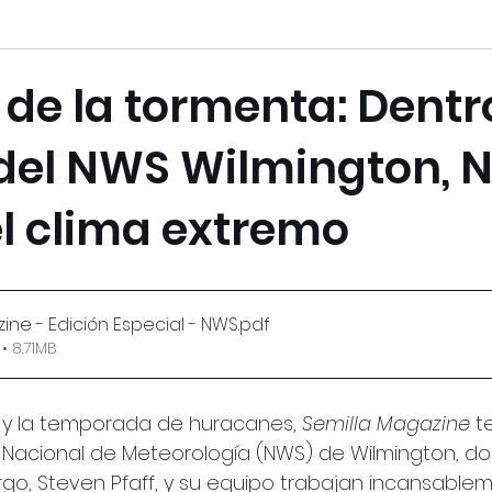
o de la tormenta: Dentr
 del NWS Wilmington, 
el clima extremo
ine - Edición Especial - NWS
.pdf
• 8.71MB
or y la temporada de huracanes, 
Semilla Magazine
 t
o Nacional de Meteorología (NWS) de Wilmington, do
o, Steven Pfaff, y su equipo trabajan incansable