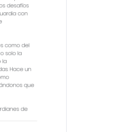
os desafíos 
uardia con 
e 
s como del 
o solo la 
 la 
das. Hace un 
omo 
rdándonos que 
ardianes de 